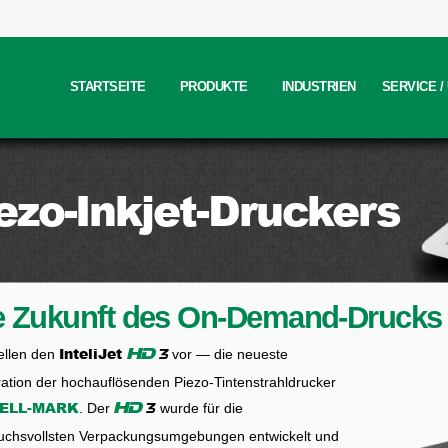
STARTSEITE
PRODUKTE
INDUSTRIEN
SERVICE 
ezo-Inkjet-Druckers
e Zukunft des On-Demand-Drucks
InteliJet
tellen den
vor — die neueste
3
HD
ation der hochauflösenden Piezo-Tintenstrahldrucker
ELL-MARK
. Der
wurde für die
3
HD
uchsvollsten Verpackungsumgebungen entwickelt und