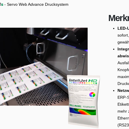
- Servo Web Advance Drucksystem
5
s
Merk
LED-U
sofort
gewähr
Integ
abwis
Ausfal
Knopfd
maxim
Druckq
Netzw
ERP-S
Etiket
mehr 
Ethern
(RS23