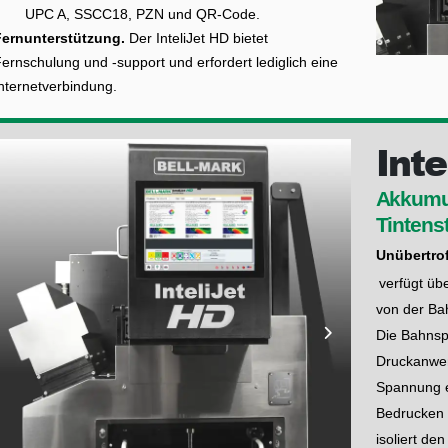
UPC A, SSCC18, PZN und QR-Code.
Fernunterstützung.
Der InteliJet HD bietet
ernschulung und -support und erfordert lediglich eine
nternetverbindung.
Inte
Akkumul
Tintens
Unübertro
verfügt übe
von der Ba
Die Bahnspa
Druckanwen
Spannung e
Bedrucken v
isoliert d