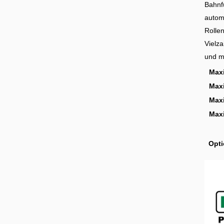
Bahnf
automa
Rolle
Vielza
und ma
Max
Max
Maxi
Max
Opti