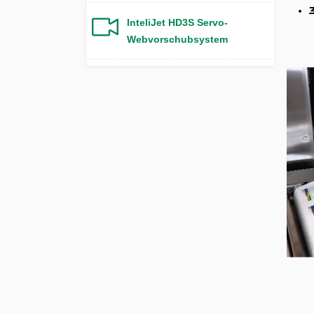
InteliJet HD3S Servo-
Webvorschubsystem
InteliJet HD ServoWAS
InteliJet HD Traverse
InteliJet HD Offline auf einen
Friktionszuführer
InteliJet HD Offline auf einen
Multifeeder