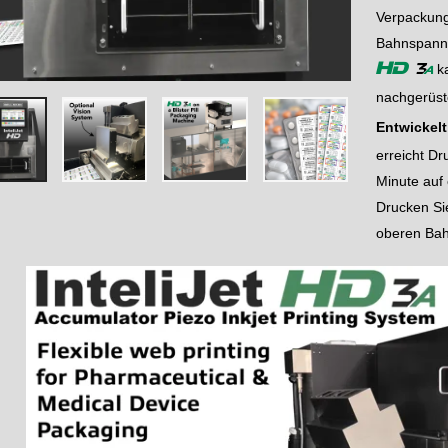
Verpackung
Bahnspann
ka
1
a
HD
nachgerüst
Entwickel
erreicht D
Minute auf
Drucken Sie
oberen Bah