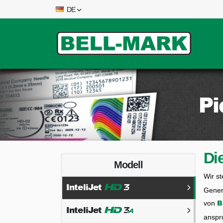
DE
Pi
Di
Modell
Wir s
InteliJet
3
HD
Gener
B
von
InteliJet
1
a
HD
anspr