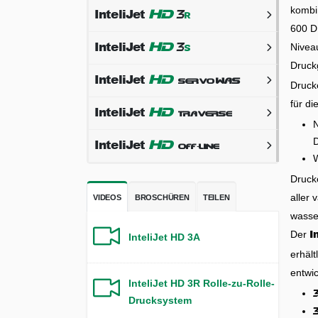
kombi
InteliJet
3
r
HD
600 D
InteliJet
Niveau
5
s
HD
Druck
InteliJet
servo
WAS
HD
Drucke
für d
InteliJet
traverse
HD
N
InteliJet
off
line
-
HD
Drucke
aller 
VIDEOS
BROSCHÜREN
TEILEN
wasser
I
Der
InteliJet HD 3A
erhält
entwic
InteliJet HD 3R Rolle-zu-Rolle-
1
Drucksystem