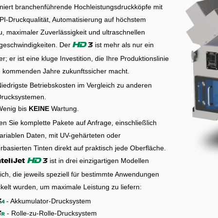
niert branchenführende Hochleistungsdruckköpfe mit
PI-Druckqualität, Automatisierung auf höchstem
, maximaler Zuverlässigkeit und ultraschnellen
geschwindigkeiten. Der
ist mehr als nur ein
3
HD
r; er ist eine kluge Investition, die Ihre Produktionslinie
ie kommenden Jahre zukunftssicher macht.
iedrigste Betriebskosten im Vergleich zu anderen
Drucksystemen.
Wenig bis
KEINE
Wartung.
n Sie komplette Pakete auf Anfrage, einschließlich
variablen Daten, mit UV-gehärteten oder
basierten Tinten direkt auf praktisch jede Oberfläche.
nteliJet
ist in drei einzigartigen Modellen
3
HD
lich, die jeweils speziell für bestimmte Anwendungen
kelt wurden, um maximale Leistung zu liefern:
- Akkumulator-Drucksystem
a
- Rolle-zu-Rolle-Drucksystem
4
r