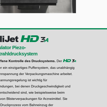
liJet
HD
1
a
ator Piezo-
trahldrucksystem
ffene Kontrolle des Drucksystems.
Der
1
a
HD
r ein einzigartiges Puffersystem, das unabhängig
hnspannung der Verpackungsmaschine arbeitet.
nnungsregelung ist wichtig für
dungen, bei denen Druckgeschwindigkeit und
ntscheidend sind, wie beispielsweise beim
on Blisterverpackungen für Arzneimittel. Sie
en Druckprozess vom Bahneinzug der