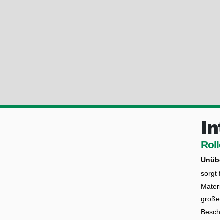
In
Roll
Unübe
sorgt 
Materi
große
Besch